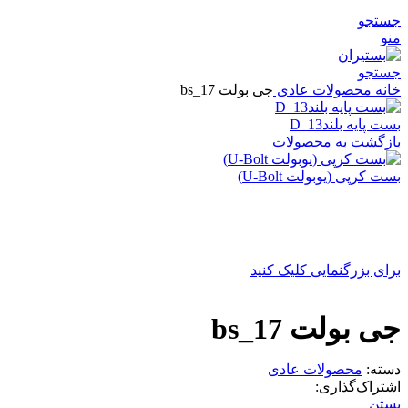
جستجو
منو
جستجو
خانه
محصولات عادی
جی بولت bs_17
بست پایه بلندD_13
بازگشت به محصولات
بست کرپی (یوبولت U-Bolt)
برای بزرگنمایی کلیک کنید
جی بولت bs_17
دسته:
محصولات عادی
اشتراک‌گذاری:
بستن