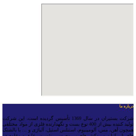
رباره ما
شرکت بستیران در سال 1369 تأسیس گردیده است. این شرکت
تولید کننده بیش از 400 نوع بست و نگهدارنده فلزی از مواد مختلفی
مچون آهن، مس، آلومینیوم، استنلس استیل، آلیاژی و … با بالشتک
ای پلی اتیلن و روکش های پی-وی-سی، نئوپرن، عایق و مقاوم در