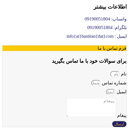
طلاعات بیشتر
تساپ: 09190051804
گرام: 09190051804
یل : info{at}bastiran{dat}com
رم تماس با ما
رای سوالات خود با ما تماس بگیرید
ام
ماره تماس
یمیل
یغام
ارسال