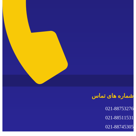
ماره های تماس
021-8875327
021-8851153
021-8874530