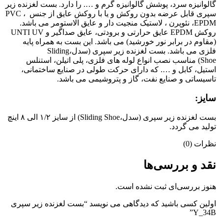
الوانیزه سرد، پوشش گالوانیزه گرم و …. را دارد. بست لغزنده زیر
سپری قابل عرضه بدون روکش و یا با روکش عایق از جنس PVC ،
EPDM، نئوپرن ، لاستیک منجیت دار و عایق الاستومر می باشد.
روکش EPDM عایق حرارتی و برودتی، عایق صداگیر و UNTI UV
مقاوم در برابر نور خورشید) می باشد. این بست به همراه پایه
فلزی می باشد. بست لغزنده زیر سپری (سدل،Sliding
Shoe) مناسب نصب انواع لوله های فلزی، پلی اتیلن، استنلس
ستیل، کابل و …. که دارای حرکت طولی در صنایع ساختمانی،
اسیساتی و صنایع نفت، گاز و پتروشیمی می باشد.
ایز:
بست لغزنده زیر سپری (سدل،Sliding Shoe) از سایز ۱/۲ الی ۸ اینچ
ولید می گردد.
ظرات (0)
قد و بررسی‌ها
نوز بررسی‌ای ثبت نشده است.
ولین کسی باشید که دیدگاهی می نویسد “بست لغزنده زیر سپری
Y_34B