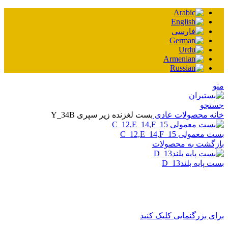
نو
ستجو
انه
محصولات عادی
بست لغزنده زیر سپری Y_34B
ت معمولی C_12,E_14,F_15
ازگشت به محصولات
ست پایه بلندD_13
رای بزرگنمایی کلیک کنید