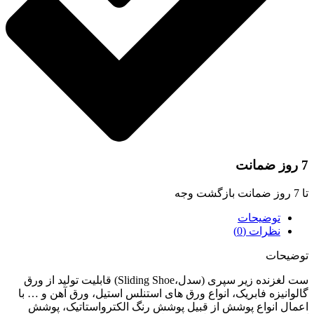
 ضمانت
 ضمانت بازگشت وجه
توضیحات
نظرات (0)
وضیحات
ست لغزنده زیر سپری (سدل،Sliding Shoe) قابلیت تولید از ورق
الوانیزه فابریک، انواع ورق های استنلس استیل، ورق آهن و … با
عمال انواع پوشش از قبیل پوشش رنگ الکترواستاتیک، پوشش