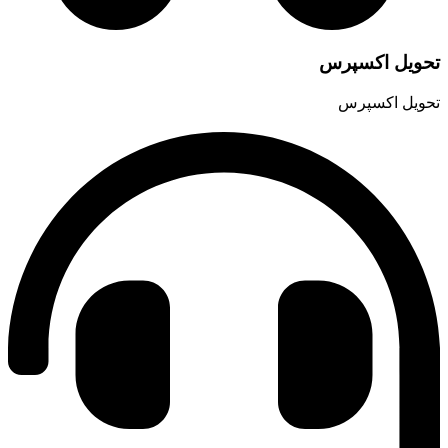
حویل اکسپرس
حویل اکسپرس