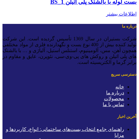
ست لوله با بالشتک پلی اتیلن BS_1
طلاعات بیشتر
رباره ما
شرکت بستیران در سال 1369 تأسیس گردیده است. این شرکت
تولید کننده بیش از 400 نوع بست و نگهدارنده فلزی از مواد مختلفی
مچون آهن، مس، آلومینیوم، استنلس استیل، آلیاژی و … با بالشتک
ای پلی اتیلن و روکش های پی-وی-سی، نئوپرن، عایق و مقاوم در
رابر گرما و الکتریسیته است.
سترسی سریع
خانه
درباره ما
محصولات
تماس با ما
خرین اخبار
راهنمای جامع انتخاب بست‌های ساختمانی: انواع، کاربردها و
مزایا