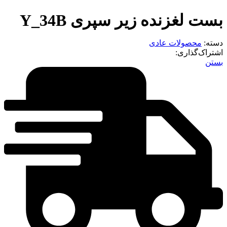
ست لغزنده زیر سپری Y_34B
سته:
محصولات عادی
شتراک‌گذاری:
ستن