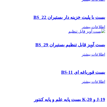
بست با پلیت خزینه دار بستیران BS_22
اطلاعات بیشتر
بست آویز قابل تنظیم بستیران BS_29
اطلاعات بیشتر
بست قورباغه ای BS-11
اطلاعات بیشتر
J-19 و K-20 بست پایه علم و پایه کنتور