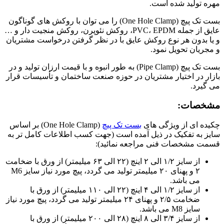
مهره تولید شده است.
بست تک پیچ (One Hole Clamp) را می توان با روکش های گوناگون
عایق از جمله PVC، EPDM، روکش نئوپرن، روکش منجیت دار و …
و یا بدون هر نوع روکش عایق با در نظر گرفتن درخواست مشتریان
و مجریان تحویل نمود.
بست تک پیچ (Pipe Clamp) به طور انبوه و با قیمت ارزان تولید و در
بازار در اختیار مشتریان در حوزه صنعت ساختمان و تأسیسات قرار
می گیرد.
مشخصات:
چکیده ای از ویژگی های
بست تک پیچ
(One Hole Clamp) بر اساس
سایز به تفکیک در ذیل آمده است (جهت کسب اطلاعات کامل تر به
قسمت مشخصات فنی مراجعه نمائید):
از سایز ۱/۲ الی ۲ اینچ (۲۲ الی ۶۳ میلیمتر) از ورق با ضخامت
۲ و پهنای ۲۰ میلیمتر تولید می گردد، پیچ مورد نیاز سایز M6
می باشد.
از سایز ۱/۲ الی ۴ اینچ (۲۲ الی ۱۱۰ میلیمتر) از ورق با
ضخامت ۲/۵ و پهنای ۲۴ میلیمتر تولید می گردد، پیچ مورد نیاز
سایز M8 می باشد.
از سایز ۳/۴ الی ۸ اینچ (۲۸ الی ۲۰۰ میلیمتر) از ورق با