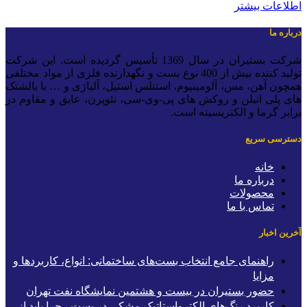
اطلاعات بیشتر
درباره ما
شرکت بستیران در سال 1369 تأسیس گردیده است. این شرکت
تولید کننده بیش از 400 نوع بست و نگهدارنده فلزی از مواد مختلفی
همچون آهن، مس، آلومینیوم، استنلس استیل، آلیاژی و … با بالشتک
های پلی اتیلن و روکش های پی-وی-سی، نئوپرن، عایق و مقاوم در
برابر گرما و الکتریسیته است.
دسترسی سریع
خانه
درباره ما
محصولات
تماس با ما
آخرین اخبار
راهنمای جامع انتخاب بست‌های ساختمانی: انواع، کاربردها و
مزایا
حضور بستیران در بیست و هشتمین نمایشگاه نفت تهران
کاربرد رنگ‌های الکترواستاتیک مشکی در بست ، چرا باید از