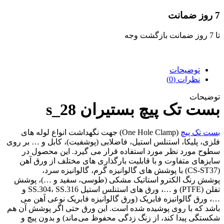
7 روز ضمانت
تا 7 روز ضمانت بازگشت وجه
توضیحات
نظرات (0)
توضیحات
بست تک پیچ بستیران s_28
بست تک پیچ
(One Hole Clamp) جهت نگهداشت انواع لوله های
فلزی، پلیکا، استنلس استیل، فاضلابی (پوشفیت)، کابل و … بر روی
سطوح مورد نظر مورد استفاده قرار می گیرد. این محصول در
سایزهای متفاوت و با قابلیت بارگذاری های مختلف از ورق آهن
(CS-ST37) با پوشش های گالوانیزه گرم، گالوانیزه سرد،
پوشش رنگ الکترو استاتیک مشکی (طوسی، سفید و …)، پوشش
تفلن (PTFE) و …، ورق های استنلس استیل SS.304، SS.316 و
…، ورق گالوانیزه فابریک (ورق گالوانیزه فابریک نوعی آهن می
باشد که با روی پوشیده شده است. این ورق حتی اگر پوشش آن هم
شکستگی پیدا کند، از زنگ زدگی محفوظ می‌ماند) و بدون پیچ و