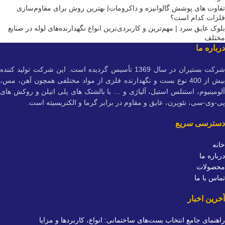
تفاوت های پوشش گالوانیزه و داکرومات| بهترین روش برای مقاوم‌سازی
فلزات کدام است؟
بلوک عایق سرد | مهم‌ترین و کاربردی‌ترین انواع نگهدارنده‌های لوله در صنایع
مختلف
درباره ما
شرکت بستیران در سال 1369 تأسیس گردیده است. این شرکت تولید کننده
بیش از 400 نوع بست و نگهدارنده فلزی از مواد مختلفی همچون آهن، مس،
آلومینیوم، استنلس استیل، آلیاژی و … با بالشتک های پلی اتیلن و روکش های
پی-وی-سی، نئوپرن، عایق و مقاوم در برابر گرما و الکتریسیته است.
دسترسی سریع
خانه
درباره ما
محصولات
تماس با ما
آخرین اخبار
راهنمای جامع انتخاب بست‌های ساختمانی: انواع، کاربردها و مزایا