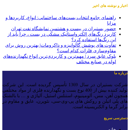
خبار و نوشته های اخیر
راهنمای جامع انتخاب بست‌های ساختمانی: انواع، کاربردها و
مزایا
حضور بستیران در بیست و هشتمین نمایشگاه نفت تهران
کاربرد رنگ‌های الکترواستاتیک مشکی در بست ، چرا باید از
این رنگ‌ها استفاده کرد؟
تفاوت های پوشش گالوانیزه و داکرومات| بهترین روش برای
مقاوم‌سازی فلزات کدام است؟
بلوک عایق سرد | مهم‌ترین و کاربردی‌ترین انواع نگهدارنده‌های
لوله در صنایع مختلف
رباره ما
شرکت بستیران در سال 1369 تأسیس گردیده است. این شرکت
تولید کننده بیش از 400 نوع بست و نگهدارنده فلزی از مواد مختلفی
مچون آهن، مس، آلومینیوم، استنلس استیل، آلیاژی و … با بالشتک
ای پلی اتیلن و روکش های پی-وی-سی، نئوپرن، عایق و مقاوم در
رابر گرما و الکتریسیته است.
سترسی سریع
خانه