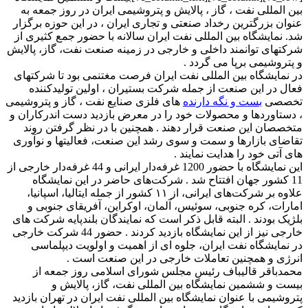
ین المللی نفت ، گاز ، پالایش و پتروشیمی ایران در روز جمعه به
نوان بزرگترین رخداد صنعتی و تجاری ایران ، در این حوزه برگزار
د. نمایشگاه بین المللی نفت ایران سالانه با حضور جمع كثیری از
ركتهای توانمند داخلی و خارجی در زمینه صنعت نفت، گاز، پالایش
 پتروشیمی برپا می گردد .
ر نمایشگاه بین المللی نفت ایران فرصت مغتنمی بود تا شركتهای
عال در این صنعت از جمله شرکت بستیران ، اولین تولیدکننده
خصصی
بست و نگه دارنده
های فلزی صنایع نفت ، گاز و پتروشیمی
 دستاوردها و محصولات خود را در معرض بازدید دست اندركاران و
تخصصان این صنعت قرار دهند . همچنین با در نظر گرفتن روند
قاضای بازارها و سمت و سوی رشد این صنعت، فعالیتها و نوآوری
ای آتی خود را هدایت نمایند .
این نمایشگاه با حضور 1200 غرفه‌دار ایرانی و 44 غرفه‌دار خارجی از
11 کشور جهان افتتاح شد . شرکت‌های حاضر در این نمایشگاه
علاوه بر شرکت‌های ایرانی، از ۱۱ کشور از جمله ایتالیا، اسپانیا،
مارات، کره جنوبی، سوئیس، آلمان، اوکراین، آفریقای جنوبی و
لژیک بودند . البته قابل ذکر است که نمایندگان بلندپایه شرکت های
خارجی نیز از این نمایشگاه بازدید کردند . حضور 44 شرکت خارجی
ر نمایشگاه نفت ایران، جلوه ای از اهمیت و اولویت دیپلماسی
نرژی و همچنین تعاملات خارجی در این صنعت است .
حمدباقر قالیباف رئیس مجلس شورای اسلامی روز جمعه از
یست و ششمین نمایشگاه بین المللی نفت، گاز، پالایش و
تروشیمی با عنوان نمایشگاه بین المللی نفت ایران در تهران بازدید