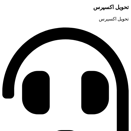
حویل اکسپرس
حویل اکسپرس