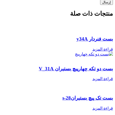
نتجات ذات صلة
ست فنردار y34A
راءة المزيد
ست دو تکه چهارپیچ بستیران V_31A
راءة المزيد
ست تک پیچ بستیرانs-28
راءة المزيد