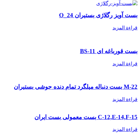
ست آویز رگلاژی بستیران O_24
راءة المزيد
ست قورباغه ای BS-11
راءة المزيد
بست دنباله میلگرد تمام دنده جوشی بستیران
راءة المزيد
C-12,E-14,F- بست معمولی بست ایران
راءة المزيد