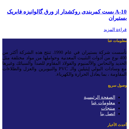
A-10 بست کمربندی روکشدار از ورق گالوانیزه فابریک
ستیران
راءة المزيد
علومات عنا
تأسست شركة بستيران في عام 1990. تنتج هذه الشركة أكثر من
400 نوع من أدوات التثبيت المعدنية وحواملها من مواد مختلفة مثل
لحديد والنحاس والألمنيوم والفولاذ المقاوم للصدأ والسبائك وغيرها
مع وسادات البولي إيثيلين والـ PVC والنيوبرين والعزل والطلاءات
لمقاومة ، بما يعادل الحرارة والكهرباء.
صول سريع
الصفحة الرئيسية
معلومات عنا
منتجات
اتصل بنا
حدث الأخبار