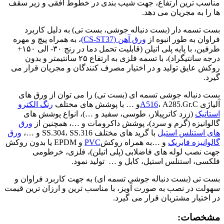
ناسب ترین ارتفاع، جهت شیب بندی در خطوط افقی و زیر سقف
ا را به مجریان می دهد.
ست تسمه دار (بست دنباله جوشی، بست تی) به دلیل کاربرد
راوان به طور انبوه از
ورق آهن (CS-ST37)
، به همراه پیچ و مهره
طرفین، با پایه پلی اتیلن (قابلیت تحمل دما در رنج ۳۰- الی ۱۵۰+
درجه سانتیگراد)، با تسمه فلزی به ارتفاع ۲۵ سانتیمتر و بدون
وکش عایق تولید و در اختیار مصرف کنندگان و مجریان قرار می
یرد.
ست دنباله جوشی تسمه ای (بست تی) را می توان از ورق های
لیاژی
، A285.Gr.Cو … با پوشش های مختلف
A516
رنگ الکترو
ستاتیک
(زرد کاترپیلار، طوسی، سفید و …)، انواع پوشش های
الوانیزه (گرم و سرد)، پوشش داکرومات و …، همچنین از
ورق
ای استنلس استیل
با گرید های مختلف SS.304، SS.316 و …،
ورق
الوانیزه فابریک
و …به همراه روکش
PVC
و EPDM یا بدون روکش
هت نصب لوله های فاضلابی (پلی اتیلن)، فلزی، خرطومی
لکسی، استنلس استیل، کابل و … تولید نمود.
ست تی (بست دنباله جوشی تسمه ای) به جهت کاربرد فراوان و
هولت در نصب به صورت آویز، با مناسب ترین و ارزان ترین قیمت
ر اختیار مشتریان قرار می گیرد.
شخصات: