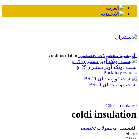
لرئيسية
محصولات تخصصی
coldi insulation
ست دوتکه آویز بستیرانp_25
Back to product
ست قورباغه ای BS-11
Click to enlarg
coldi insulatio
لتصنيف:
محصولات تخصصی
Share