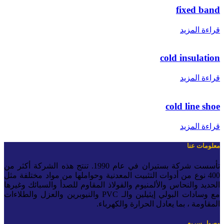
fixed ban
راءة المزيد
cold insulatio
راءة المزيد
cold line sho
راءة المزيد
علومات عنا
تأسست شركة بستيران في عام 1990. تنتج هذه الشركة أكثر من
400 نوع من أدوات التثبيت المعدنية وحواملها من مواد مختلفة مثل
لحديد والنحاس والألمنيوم والفولاذ المقاوم للصدأ والسبائك وغيرها
مع وسادات البولي إيثيلين والـ PVC والنيوبرين والعزل والطلاءات
لمقاومة ، بما يعادل الحرارة والكهرباء.
صول سريع