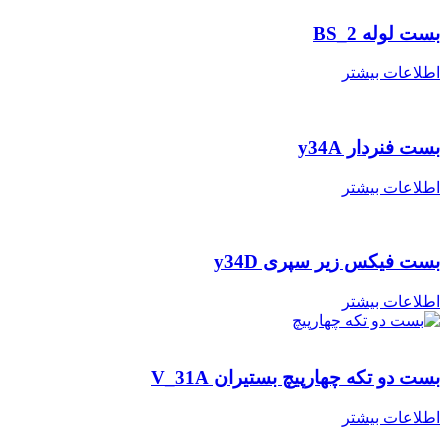
ست لوله BS_2
طلاعات بیشتر
ست فنردار y34A
طلاعات بیشتر
ست فیکس زیر سپری y34D
طلاعات بیشتر
ست دو تکه چهارپیچ بستیران V_31A
طلاعات بیشتر