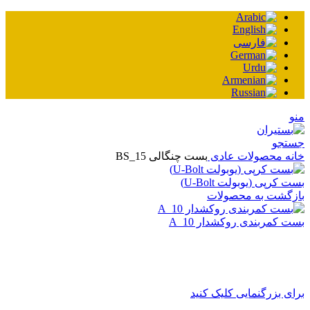
نو
ستجو
انه
محصولات عادی
بست چنگالی BS_15
ست کرپی (یوبولت U-Bolt)
ازگشت به محصولات
ست کمربندی روکشدار A_10
رای بزرگنمایی کلیک کنید