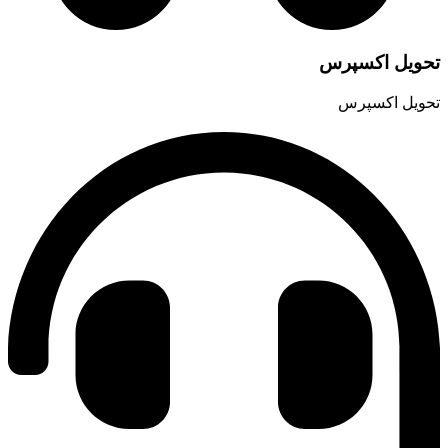
حویل اکسپرس
حویل اکسپرس