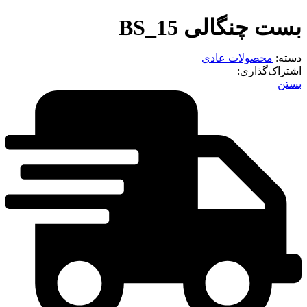
ست چنگالی BS_15
سته:
محصولات عادی
شتراک‌گذاری:
ستن