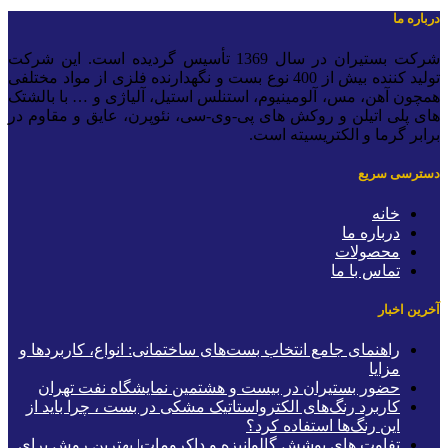
رباره ما
شرکت بستیران در سال 1369 تأسیس گردیده است. این شرکت
تولید کننده بیش از 400 نوع بست و نگهدارنده فلزی از مواد مختلفی
مچون آهن، مس، آلومینیوم، استنلس استیل، آلیاژی و … با بالشتک
ای پلی اتیلن و روکش های پی-وی-سی، نئوپرن، عایق و مقاوم در
رابر گرما و الکتریسیته است.
سترسی سریع
خانه
درباره ما
محصولات
تماس با ما
خرین اخبار
راهنمای جامع انتخاب بست‌های ساختمانی: انواع، کاربردها و
مزایا
حضور بستیران در بیست و هشتمین نمایشگاه نفت تهران
کاربرد رنگ‌های الکترواستاتیک مشکی در بست ، چرا باید از
این رنگ‌ها استفاده کرد؟
تفاوت های پوشش گالوانیزه و داکرومات| بهترین روش برای