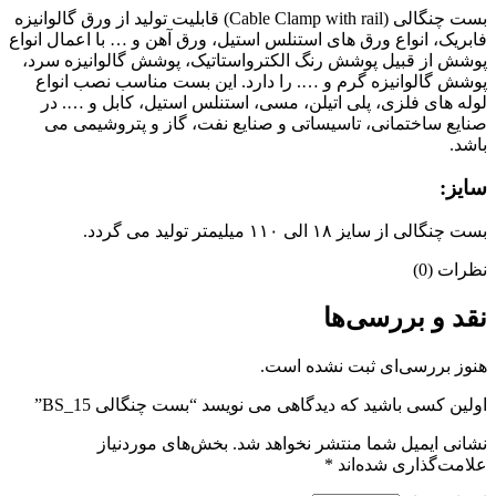
بست چنگالی (Cable Clamp with rail) قابلیت تولید از ورق گالوانیزه
ابریک، انواع ورق های استنلس استیل، ورق آهن و … با اعمال انواع
وشش از قبیل پوشش رنگ الکترواستاتیک، پوشش گالوانیزه سرد،
وشش گالوانیزه گرم و …. را دارد. این بست مناسب نصب انواع
وله های فلزی، پلی اتیلن، مسی، استنلس استیل، کابل و …. در
نایع ساختمانی، تاسیساتی و صنایع نفت، گاز و پتروشیمی می
اشد.
ایز:
ت چنگالی از سایز ۱۸ الی ۱۱۰ میلیمتر تولید می گردد.
ظرات (0)
قد و بررسی‌ها
نوز بررسی‌ای ثبت نشده است.
ولین کسی باشید که دیدگاهی می نویسد “بست چنگالی BS_15”
شانی ایمیل شما منتشر نخواهد شد.
بخش‌های موردنیاز
لامت‌گذاری شده‌اند
*